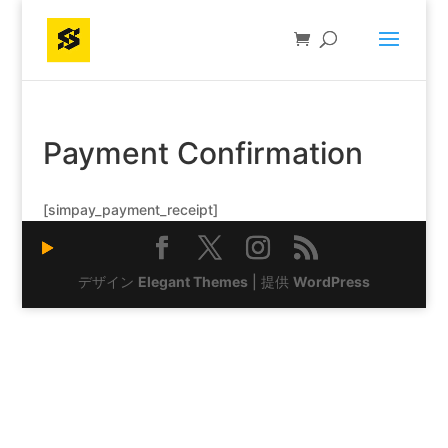
Payment Confirmation
[simpay_payment_receipt]
デザイン
Elegant Themes
| 提供
WordPress